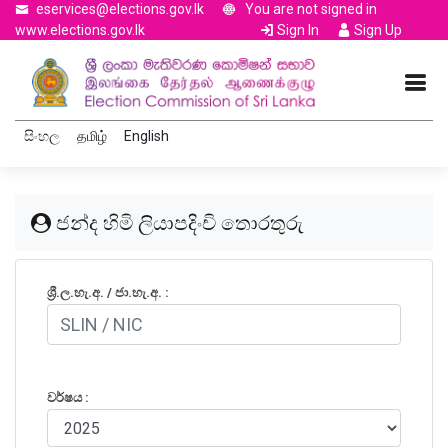
eservices@elections.gov.lk
You are not signed in
www.elections.gov.lk
Sign In
Sign Up
සිංහල
தமிழ்
English
ජන්ද හිමි ලියාපදිංචි තොරතුරු
ශ්‍රී.ල.හැ.අ. / ජා.හැ.අ. :
වර්ෂය :