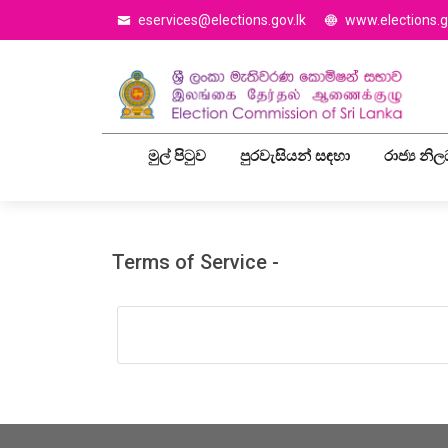
eservices@elections.gov.lk
www.elections.g
මුල් පිටුව
පුරවැසියන් සඳහා
රාජ්‍ය නි
Terms of Service -