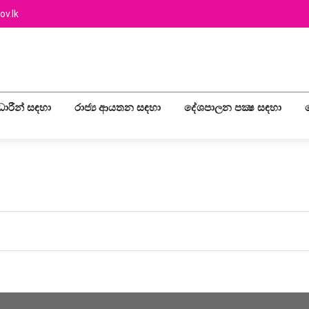
ov.lk
ලධාරීන් සඳහා
රාජ්‍ය ආයතන සඳහා
දේශපාලන පක්‍ෂ සඳහා