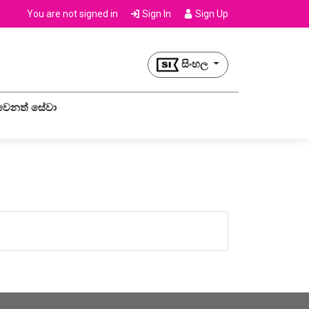
You are not signed in
Sign In
Sign Up
සිංහල
වෙනත් සේවා