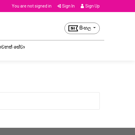
You are not signed in
Sign In
Sign Up
සිංහල
වෙනත් සේවා