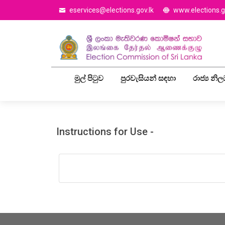
eservices@elections.gov.lk
www.elections.g
මුල් පිටුව
පුරවැසියන් සඳහා
රාජ්‍ය නි
Instructions for Use -