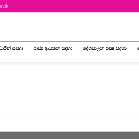
ov.lk
ලධාරීන් සඳහා
රාජ්‍ය ආයතන සඳහා
දේශපාලන පක්‍ෂ සඳහා